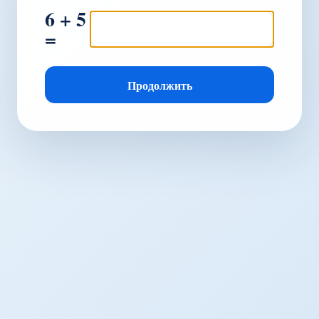
6 + 5
=
Продолжить