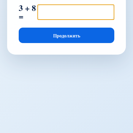
3 + 8
=
Продолжить