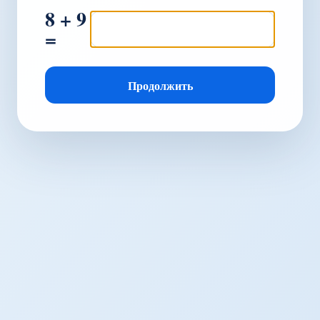
8 + 9
=
Продолжить