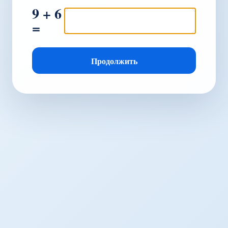
9 + 6
=
Продолжить