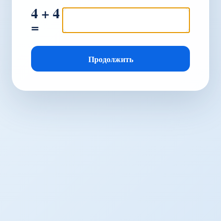
4 + 4
=
Продолжить