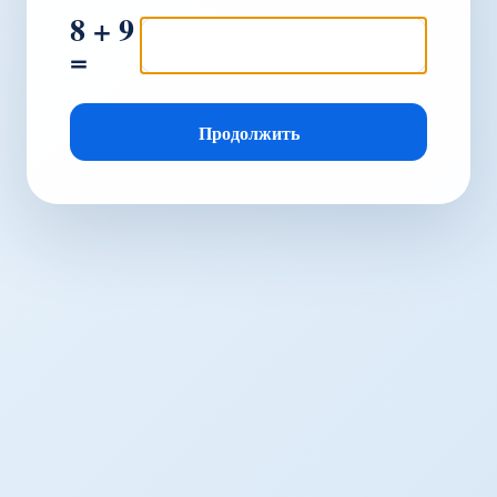
8 + 9
=
Продолжить