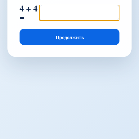
4 + 4
=
Продолжить